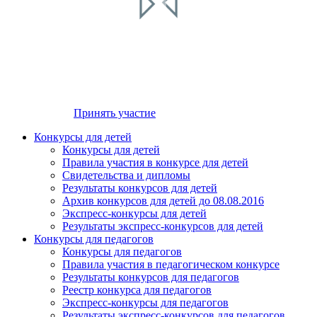
Принять участие
Конкурсы для детей
Конкурсы для детей
Правила участия в конкурсе для детей
Свидетельства и дипломы
Результаты конкурсов для детей
Архив конкурсов для детей до 08.08.2016
Экспресс-конкурсы для детей
Результаты экспресс-конкурсов для детей
Конкурсы для педагогов
Анонсы конкурсов
Конкурсы для педагогов
Правила участия в педагогическом конкурсе
Подпишитесь на анонсы сегодня и узнавайте
Результаты конкурсов для педагогов
первыми о самом важном.
Реестр конкурса для педагогов
Экспресс-конкурсы для педагогов
Результаты экспресс-конкурсов для педагогов