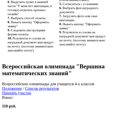
6.
Выделить пункт в нижней
5.
Согласиться с условиями
части "У меня нет квитанции, я
6.
Выбрать фон наградного
готов(а) оплатить оргвзнос
документа
онлайн"
7.
Загрузить фото или скан
7.
Выбрать способ оплаты.
квитанции.
8.
Нажать кнопку "Оформить
8.
Нажать кнопку "Оформить
заявку"
заявку"
9.
Следовать инструкциям
9.
Результаты и ссылка на
формы оплаты
наградной документ вам придут
10.
Результаты и ссылка на
на почту. (поэтому внимательно
наградной документ вам придут
заполняйте почту)
на почту. (поэтому внимательно
заполняйте почту)
Всероссийская олимпиада "Вершина
математических знаний"
Всероссийские олимпиады для учащихся 4-х классов
Положение
/
Список результатов
Принять участие
Взнос:
110 руб.