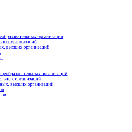
еобразовательных организаций
ьных организаций
ых, высших организаций
в
ов
бщеобразовательных организаций
тельных организаций
ьных, высших организаций
ов
гов