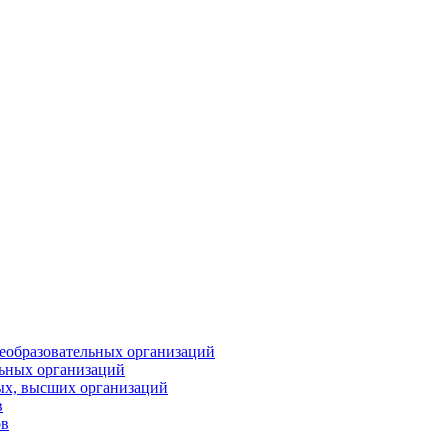
еобразовательных организаций
ьных организаций
ых, высших организаций
в
ов