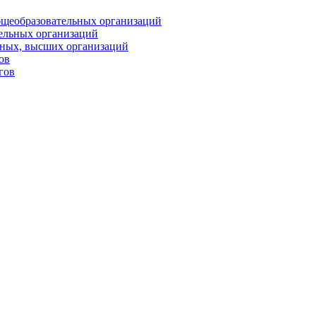
бщеобразовательных организаций
тельных организаций
ьных, высших организаций
ов
гов