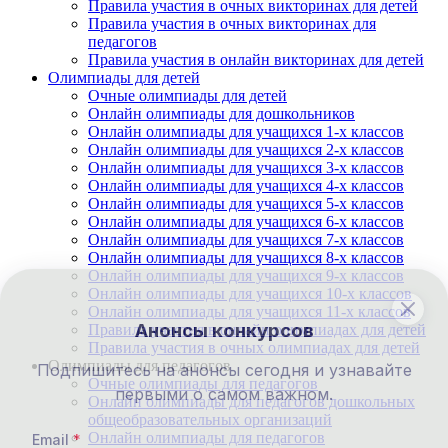
Правила участия в очных викторинах для детей
Правила участия в очных викторинах для
педагогов
Правила участия в онлайн викторинах для детей
Олимпиады для детей
Очные олимпиады для детей
Онлайн олимпиады для дошкольников
Онлайн олимпиады для учащихся 1-х классов
Онлайн олимпиады для учащихся 2-х классов
Онлайн олимпиады для учащихся 3-х классов
Онлайн олимпиады для учащихся 4-х классов
Онлайн олимпиады для учащихся 5-х классов
Онлайн олимпиады для учащихся 6-х классов
Онлайн олимпиады для учащихся 7-х классов
Онлайн олимпиады для учащихся 8-х классов
Онлайн олимпиады для учащихся 9-х классов
Онлайн олимпиады для учащихся 10-х классов
Онлайн олимпиады для учащихся 11-х классов
Анонсы конкурсов
Правила участия в онлайн олимпиадах для детей
Правила участия в очных олимпиадах для детей
Олимпиады для педагогов
Подпишитесь на анонсы сегодня и узнавайте
Очные олимпиады для педагогов
первыми о самом важном.
Онлайн олимпиады для педагогов дошкольных
общеобразовательных организаций
Онлайн олимпиады для педагогов
Email