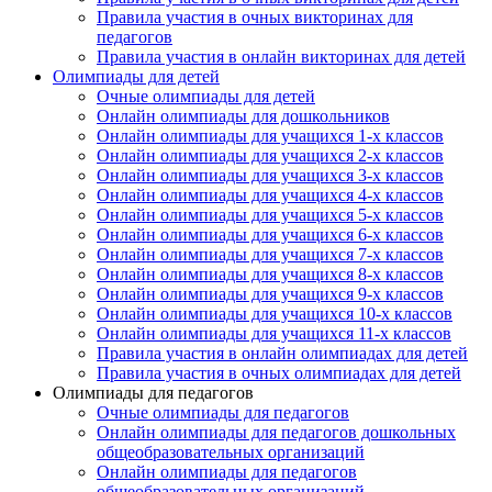
Подпишитесь на анонсы сегодня и узнавайте
Правила участия в очных викторинах для
первыми о самом важном.
педагогов
Правила участия в онлайн викторинах для детей
Олимпиады для детей
Email
Очные олимпиады для детей
Онлайн олимпиады для дошкольников
Онлайн олимпиады для учащихся 1-х классов
Онлайн олимпиады для учащихся 2-х классов
Онлайн олимпиады для учащихся 3-х классов
Имя
Онлайн олимпиады для учащихся 4-х классов
Онлайн олимпиады для учащихся 5-х классов
Онлайн олимпиады для учащихся 6-х классов
Онлайн олимпиады для учащихся 7-х классов
Онлайн олимпиады для учащихся 8-х классов
Организация
Онлайн олимпиады для учащихся 9-х классов
Онлайн олимпиады для учащихся 10-х классов
Онлайн олимпиады для учащихся 11-х классов
Правила участия в онлайн олимпиадах для детей
Правила участия в очных олимпиадах для детей
Олимпиады для педагогов
Подписаться
Очные олимпиады для педагогов
Онлайн олимпиады для педагогов дошкольных
общеобразовательных организаций
Онлайн олимпиады для педагогов
общеобразовательных организаций