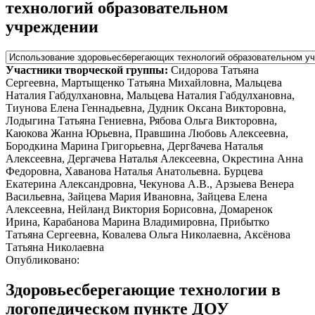
технологий образовательном
учреждении
Участники творческой группы:
Сидорова Татьяна
Сергеевна, Мартыщенко Татьяна Михайловна, Мальцева
Наталия Габдулхановна, Мальцева Наталия Габдулхановна,
Тиунова Елена Геннадьевна, Дудник Оксана Викторовна,
Лодыгина Татьяна Гениевна, Рябова Ольга Викторовна,
Каюкова Жанна Юрьевна, Правшина Любовь Алексеевна,
Бородкина Марина Григорьевна, Дерг8ачева Наталья
Алексеевна, Дергачева Наталья Алексеевна, Окрестина Анна
Федоровна, Хаванова Наталья Анатольевна. Бурцева
Екатерина Александровна, Чекунова А.В., Арзыева Венера
Васильевна, Зайцева Мария Ивановна, Зайцева Елена
Алексеевна, Нейланд Виктория Борисовна, Домаренок
Ирина, Карабанова Марина Владимировна, Прибытко
Татьяна Сергеевна, Ковалева Ольга Николаевна, Аксёнова
Татьяна Николаевна
Опубликовано:
Здоровьесберегающие технологии в
логопедическом пункте ДОУ