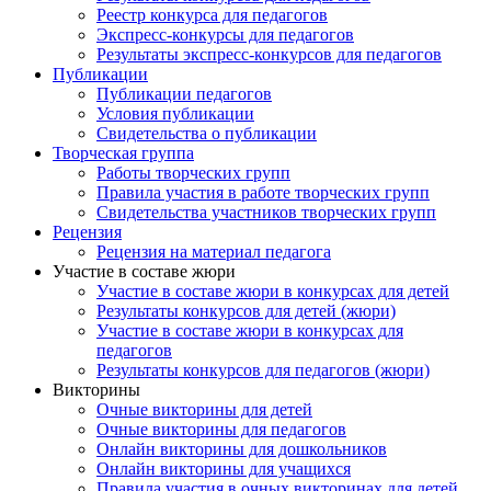
Реестр конкурса для педагогов
Экспресс-конкурсы для педагогов
Результаты экспресс-конкурсов для педагогов
Публикации
Публикации педагогов
Условия публикации
Свидетельства о публикации
Творческая группа
Работы творческих групп
Правила участия в работе творческих групп
Свидетельства участников творческих групп
Рецензия
Рецензия на материал педагога
Участие в составе жюри
Участие в составе жюри в конкурсах для детей
Результаты конкурсов для детей (жюри)
Участие в составе жюри в конкурсах для
педагогов
Анонсы конкурсов
Результаты конкурсов для педагогов (жюри)
Викторины
Подпишитесь на анонсы сегодня и узнавайте
Очные викторины для детей
Очные викторины для педагогов
первыми о самом важном.
Онлайн викторины для дошкольников
Онлайн викторины для учащихся
Email
Правила участия в очных викторинах для детей