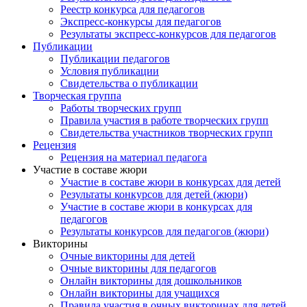
Реестр конкурса для педагогов
Экспресс-конкурсы для педагогов
Результаты экспресс-конкурсов для педагогов
Публикации
Публикации педагогов
Условия публикации
Свидетельства о публикации
Творческая группа
Работы творческих групп
Правила участия в работе творческих групп
Свидетельства участников творческих групп
Рецензия
Рецензия на материал педагога
Участие в составе жюри
Участие в составе жюри в конкурсах для детей
Результаты конкурсов для детей (жюри)
Участие в составе жюри в конкурсах для
педагогов
Результаты конкурсов для педагогов (жюри)
Анонсы конкурсов
Викторины
Очные викторины для детей
Подпишитесь на анонсы сегодня и узнавайте
Очные викторины для педагогов
первыми о самом важном.
Онлайн викторины для дошкольников
Онлайн викторины для учащихся
Правила участия в очных викторинах для детей