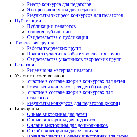
Реестр конкурса для педагогов
Экспресс-конкурсы для педагогов
Результаты экспресс-конкурсов для педагогов
Публикации
Публикации педагогов
Условия публикации
Свидетельства о публикации
Творческая группа
Работы творческих групп
Правила участия в работе творческих групп
Свидетельства участников творческих групп
Анонсы конкурсов
Рецензия
Рецензия на материал педагога
Подпишитесь на анонсы сегодня и узнавайте
Участие в составе жюри
первыми о самом важном.
Участие в составе жюри в конкурсах для детей
Результаты конкурсов для детей (жюри)
Участие в составе жюри в конкурсах для
Email
педагогов
Результаты конкурсов для педагогов (жюри)
Викторины
Очные викторины для детей
Очные викторины для педагогов
Имя
Онлайн викторины для дошкольников
Онлайн викторины для учащихся
Правила участия в очных викторинах для детей