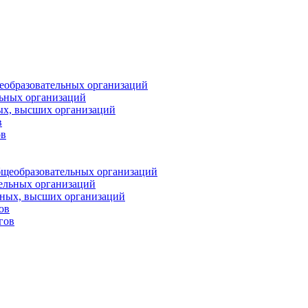
еобразовательных организаций
ьных организаций
ых, высших организаций
в
ов
бщеобразовательных организаций
тельных организаций
ьных, высших организаций
ов
гов