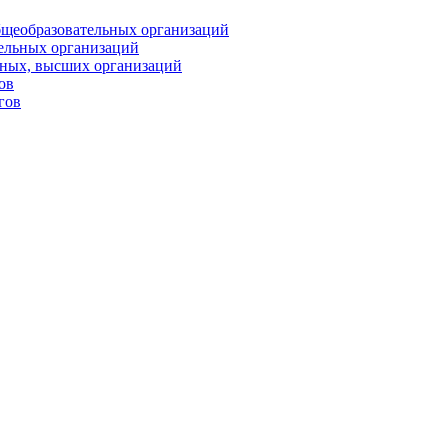
бщеобразовательных организаций
тельных организаций
ьных, высших организаций
ов
гов