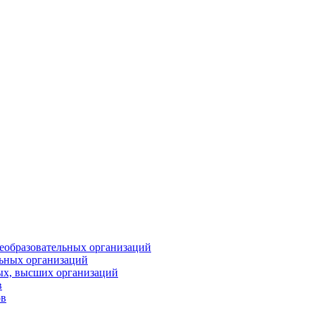
еобразовательных организаций
ьных организаций
ых, высших организаций
в
ов