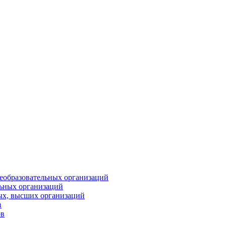
еобразовательных организаций
ьных организаций
ых, высших организаций
в
ов