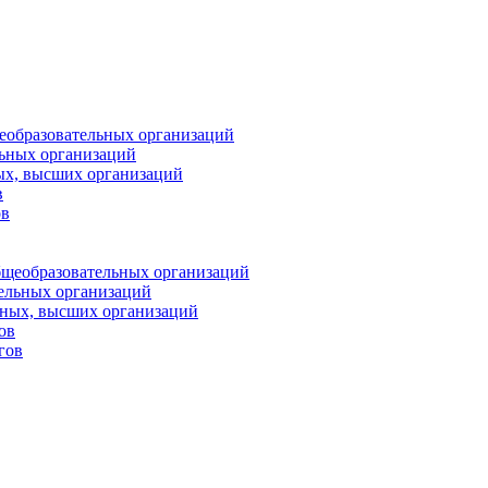
еобразовательных организаций
ьных организаций
ых, высших организаций
в
ов
бщеобразовательных организаций
тельных организаций
ьных, высших организаций
ов
гов