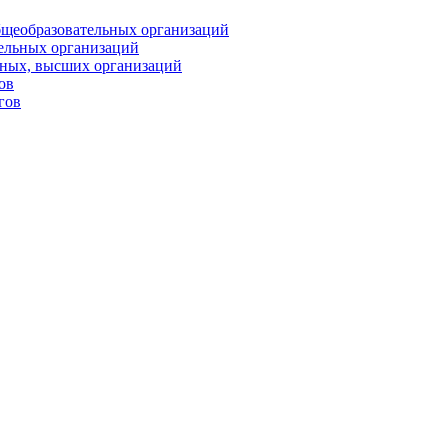
бщеобразовательных организаций
тельных организаций
ьных, высших организаций
ов
гов