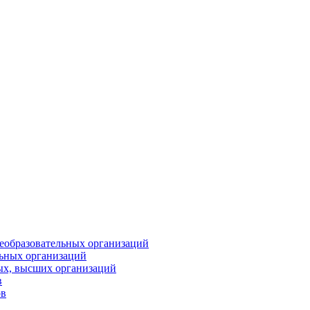
еобразовательных организаций
ьных организаций
ых, высших организаций
в
ов