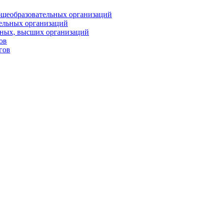
бщеобразовательных организаций
тельных организаций
ьных, высших организаций
ов
гов