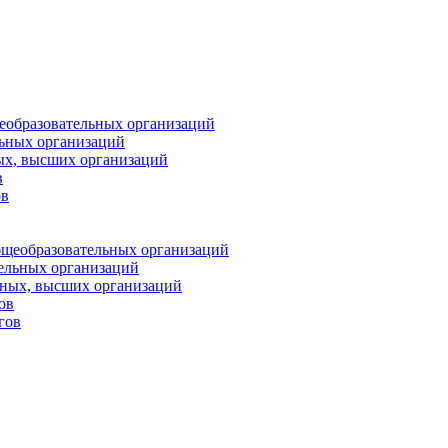
еобразовательных организаций
ьных организаций
ых, высших организаций
в
ов
бщеобразовательных организаций
тельных организаций
ьных, высших организаций
ов
гов