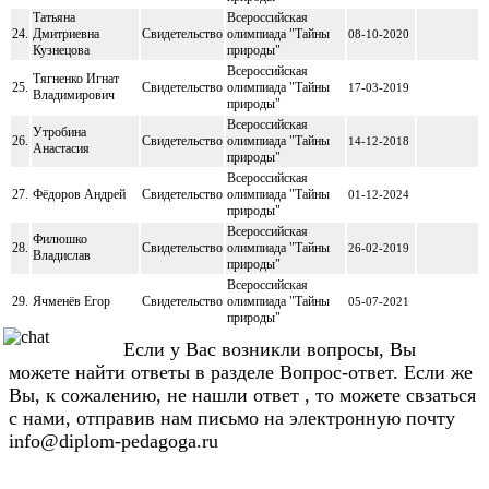
Татьяна
Всероссийская
24.
Дмитриевна
Свидетельство
олимпиада "Тайны
08-10-2020
Кузнецова
природы"
Всероссийская
Тягненко Игнат
25.
Свидетельство
олимпиада "Тайны
17-03-2019
Владимирович
природы"
Всероссийская
Утробина
26.
Свидетельство
олимпиада "Тайны
14-12-2018
Анастасия
природы"
Всероссийская
27.
Фёдоров Андрей
Свидетельство
олимпиада "Тайны
01-12-2024
природы"
Всероссийская
Филюшко
28.
Свидетельство
олимпиада "Тайны
26-02-2019
Владислав
природы"
Всероссийская
29.
Ячменёв Егор
Свидетельство
олимпиада "Тайны
05-07-2021
природы"
Если у Вас возникли вопросы, Вы
можете найти ответы в разделе Вопрос-ответ. Если же
Вы, к сожалению, не нашли ответ , то можете свзаться
с нами, отправив нам письмо на электронную почту
info@diplom-pedagoga.ru