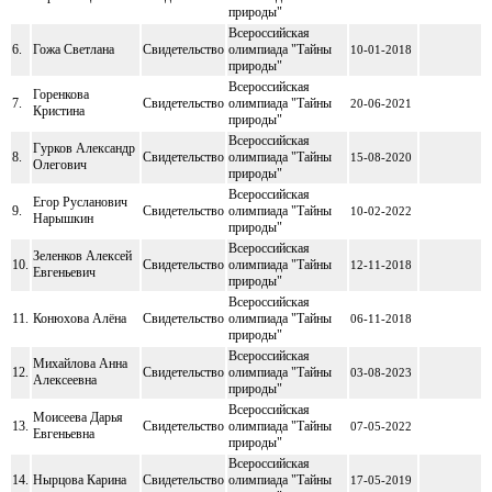
природы"
Всероссийская
6.
Гожа Светлана
Свидетельство
олимпиада "Тайны
10-01-2018
природы"
Всероссийская
Горенкова
7.
Свидетельство
олимпиада "Тайны
20-06-2021
Кристина
природы"
Всероссийская
Гурков Александр
8.
Свидетельство
олимпиада "Тайны
15-08-2020
Олегович
природы"
Всероссийская
Егор Русланович
9.
Свидетельство
олимпиада "Тайны
10-02-2022
Нарышкин
природы"
Всероссийская
Зеленков Алексей
10.
Свидетельство
олимпиада "Тайны
12-11-2018
Евгеньевич
природы"
Всероссийская
11.
Конюхова Алёна
Свидетельство
олимпиада "Тайны
06-11-2018
природы"
Всероссийская
Михайлова Анна
12.
Свидетельство
олимпиада "Тайны
03-08-2023
Алексеевна
природы"
Всероссийская
Моисеева Дарья
13.
Свидетельство
олимпиада "Тайны
07-05-2022
Евгеньевна
природы"
Всероссийская
14.
Нырцова Карина
Свидетельство
олимпиада "Тайны
17-05-2019